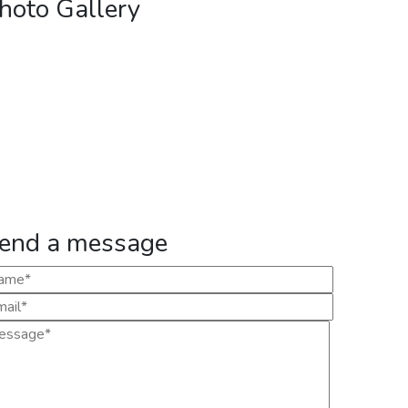
hoto Gallery
end a message