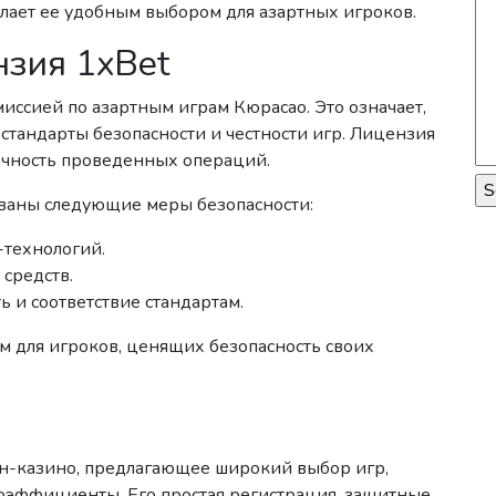
делает ее удобным выбором для азартных игроков.
нзия 1xBet
иссией по азартным играм Кюрасао. Это означает,
стандарты безопасности и честности игр. Лицензия
ачность проведенных операций.
зованы следующие меры безопасности:
технологий.
средств.
ь и соответствие стандартам.
 для игроков, ценящих безопасность своих
йн-казино, предлагающее широкий выбор игр,
оэффициенты. Его простая регистрация, защитные