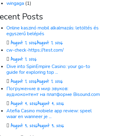
wingaga
(1)
ecent Posts
Online kaszinó mobil alkalmazás: letöltés és
egyszerű belépés
August 7, 2026
August 7, 2026
cw-check-https://test.com/
August 7, 2026
Dive into SpinEmpire Casino: your go-to
guide for exploring top ...
August 7, 2026
August 7, 2026
Погружение в мир звуков:
аудиоконтент на платформе Bisound.com
August 4, 2026
August 4, 2026
Atefia Casino mobiele app review: speel
waar en wanneer je ...
August 3, 2026
August 3, 2026