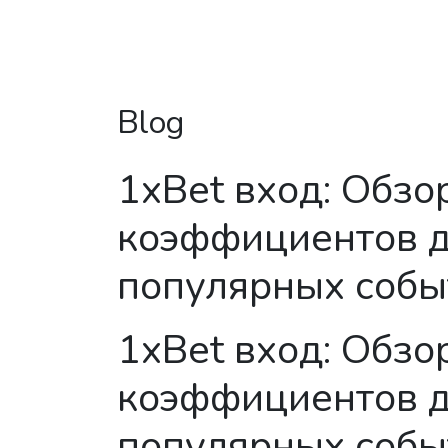
Blog
1xBet вход: Обзо
коэффициентов д
популярных собы
1xBet вход: Обзо
коэффициентов д
популярных собы