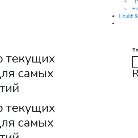
P
Pe
Health 
Se
р текущих
ля самых
R
тий
р текущих
ля самых
тий