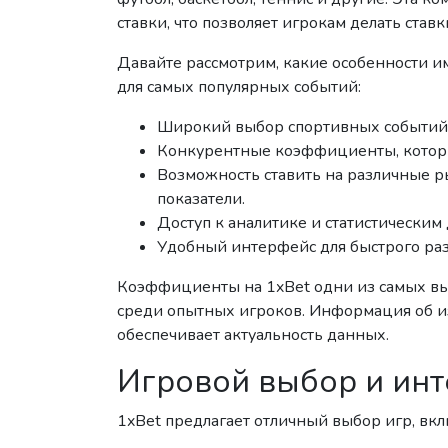
ставки, что позволяет игрокам делать ста
Давайте рассмотрим, какие особенности и
для самых популярных событий:
Широкий выбор спортивных событий 
Конкурентные коэффициенты, которы
Возможность ставить на различные р
показатели.
Доступ к аналитике и статистическим
Удобный интерфейс для быстрого ра
Коэффициенты на 1xBet одни из самых выс
среди опытных игроков. Информация об и
обеспечивает актуальность данных.
Игровой выбор и ин
1xBet предлагает отличный выбор игр, вкл