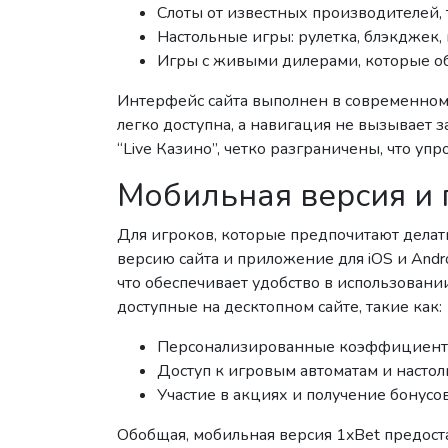
Слоты от известных производителей, т
Настольные игры: рулетка, блэкджек, 
Игры с живыми дилерами, которые об
Интерфейс сайта выполнен в современном
легко доступна, а навигация не вызывает з
“Live Казино”, четко разграничены, что уп
Мобильная версия и
Для игроков, которые предпочитают делать
версию сайта и приложение для iOS и And
что обеспечивает удобство в использовани
доступные на десктопном сайте, такие как:
Персонализированные коэффициент
Доступ к игровым автоматам и насто
Участие в акциях и получение бонусов
Обобщая, мобильная версия 1xBet предост