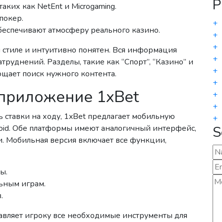
P
аких как NetEnt и Microgaming.
покер.
+
еспечивают атмосферу реального казино.
+
+
 стиле и интуитивно понятен. Вся информация
+
атруднений. Разделы, такие как “Спорт”, “Казино” и
+
рощает поиск нужного контента.
+
 приложение 1xBet
+
+
 ставки на ходу, 1xBet предлагает мобильную
+
roid. Обе платформы имеют аналогичный интерфейс,
S
и. Мобильная версия включает все функции,
ы.
льным играм.
.
авляет игроку все необходимые инструменты для