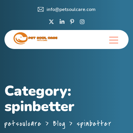
info@petsoulcare.com
Category:
spinbetter
petsoulcare
>
Blog
>
spinbetter