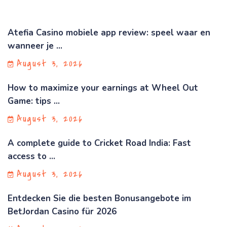
Atefia Casino mobiele app review: speel waar en
wanneer je ...
August 3, 2026
How to maximize your earnings at Wheel Out
Game: tips ...
August 3, 2026
A complete guide to Cricket Road India: Fast
access to ...
August 3, 2026
Entdecken Sie die besten Bonusangebote im
BetJordan Casino für 2026