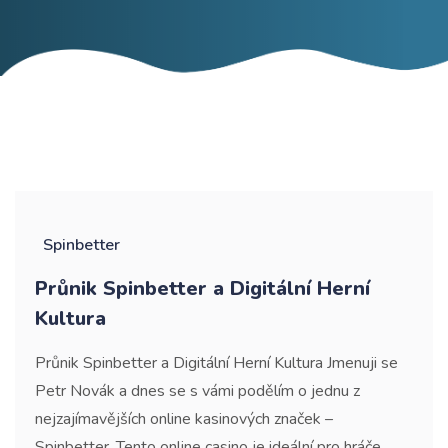
Spinbetter
Průnik Spinbetter a Digitální Herní
Kultura
Průnik Spinbetter a Digitální Herní Kultura Jmenuji se
Petr Novák a dnes se s vámi podělím o jednu z
nejzajímavějších online kasinových značek –
Spinbetter. Tento online casino je ideální pro hráče,