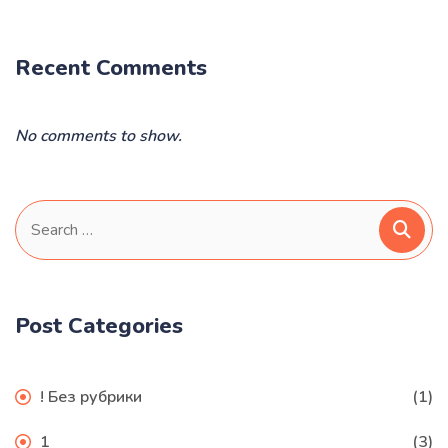
Recent Comments
No comments to show.
Search
for:
Post Categories
! Без рубрики
(1)
1
(3)