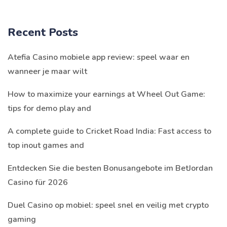
Recent Posts
Atefia Casino mobiele app review: speel waar en
wanneer je maar wilt
How to maximize your earnings at Wheel Out Game:
tips for demo play and
A complete guide to Cricket Road India: Fast access to
top inout games and
Entdecken Sie die besten Bonusangebote im BetJordan
Casino für 2026
Duel Casino op mobiel: speel snel en veilig met crypto
gaming