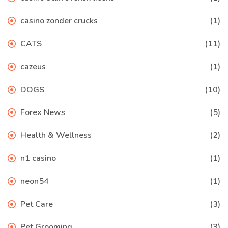
casino zonder crucks
(1)
CATS
(11)
cazeus
(1)
DOGS
(10)
Forex News
(5)
Health & Wellness
(2)
n1 casino
(1)
neon54
(1)
Pet Care
(3)
Pet Grooming
(3)