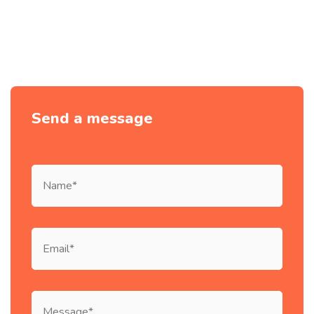
Send a message