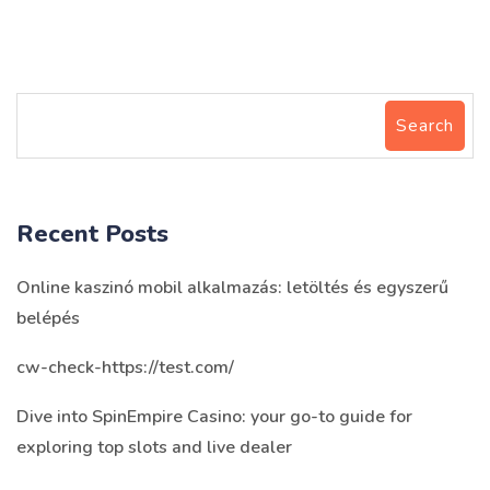
Search
Recent Posts
Online kaszinó mobil alkalmazás: letöltés és egyszerű
belépés
cw-check-https://test.com/
Dive into SpinEmpire Casino: your go-to guide for
exploring top slots and live dealer