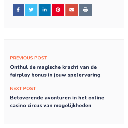
PREVIOUS POST
Onthul de magische kracht van de
fairplay bonus in jouw spelervaring
NEXT POST
Betoverende avonturen in het online
casino circus van mogelijkheden