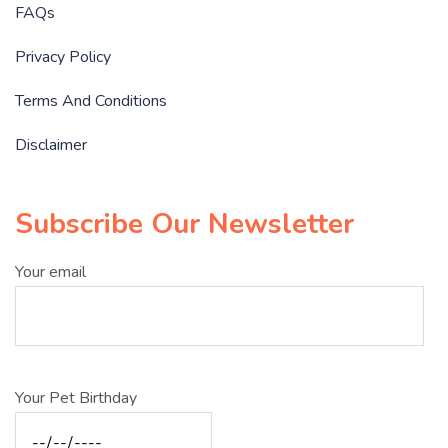
FAQs
Privacy Policy
Terms And Conditions
Disclaimer
Subscribe Our Newsletter
Your email
Your Pet Birthday