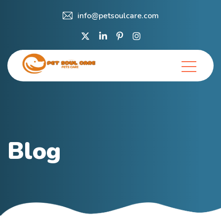
info@petsoulcare.com
Blog