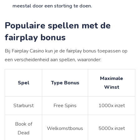
meestal door een storting te doen.
Populaire spellen met de
fairplay bonus
Bij Fairplay Casino kun je de fairplay bonus toepassen op
een verscheidenheid aan spellen, waaronder:
Maximale
Spel
Type Bonus
Winst
Starburst
Free Spins
1000x inzet
Book of
Welkomstbonus
5000x inzet
Dead