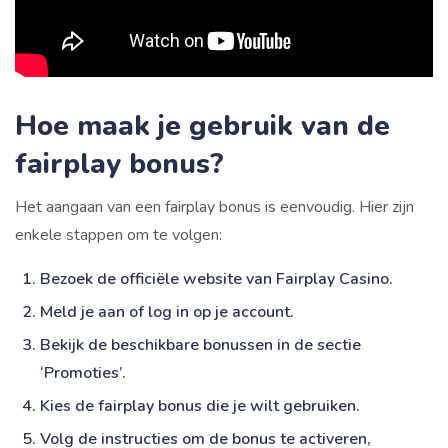
Hoe maak je gebruik van de
fairplay bonus?
Het aangaan van een fairplay bonus is eenvoudig. Hier zijn
enkele stappen om te volgen:
Bezoek de officiële website van Fairplay Casino.
Meld je aan of log in op je account.
Bekijk de beschikbare bonussen in de sectie
‘Promoties’.
Kies de fairplay bonus die je wilt gebruiken.
Volg de instructies om de bonus te activeren,