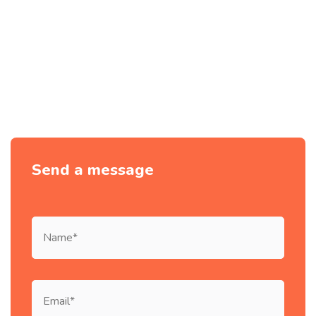
Send a message