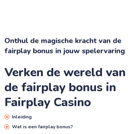
Onthul de magische kracht van de
fairplay bonus in jouw spelervaring
Verken de wereld van
de fairplay bonus in
Fairplay Casino
Inleiding
Wat is een fairplay bonus?