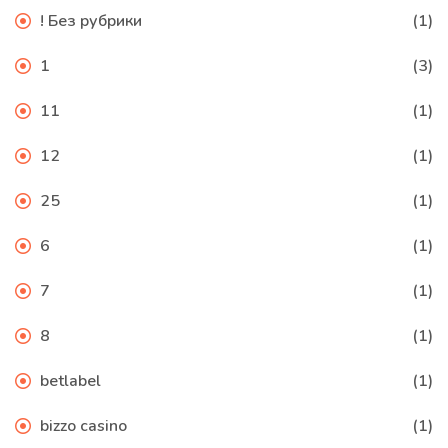
! Без рубрики
(1)
1
(3)
11
(1)
12
(1)
25
(1)
6
(1)
7
(1)
8
(1)
betlabel
(1)
bizzo casino
(1)