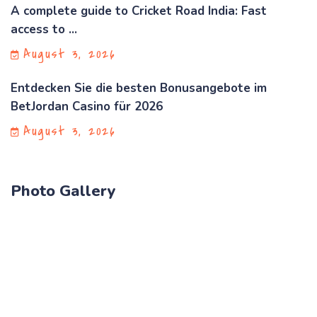
A complete guide to Cricket Road India: Fast
access to ...
August 3, 2026
Entdecken Sie die besten Bonusangebote im
BetJordan Casino für 2026
August 3, 2026
Photo Gallery