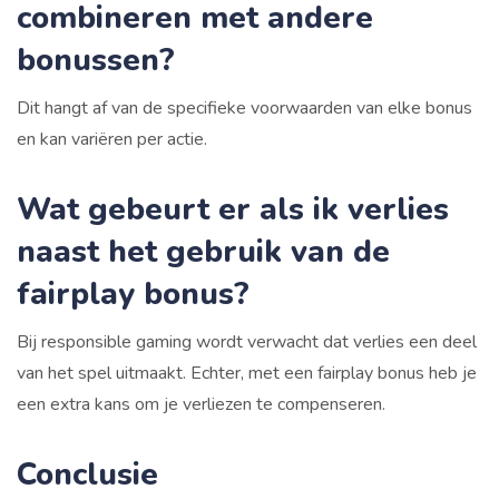
combineren met andere
bonussen?
Dit hangt af van de specifieke voorwaarden van elke bonus
en kan variëren per actie.
Wat gebeurt er als ik verlies
naast het gebruik van de
fairplay bonus?
Bij responsible gaming wordt verwacht dat verlies een deel
van het spel uitmaakt. Echter, met een fairplay bonus heb je
een extra kans om je verliezen te compenseren.
Conclusie