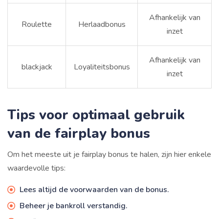
Afhankelijk van
Roulette
Herlaadbonus
inzet
Afhankelijk van
blackjack
Loyaliteitsbonus
inzet
Tips voor optimaal gebruik
van de fairplay bonus
Om het meeste uit je fairplay bonus te halen, zijn hier enkele
waardevolle tips:
Lees altijd de voorwaarden van de bonus.
Beheer je bankroll verstandig.