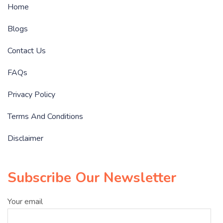
Home
Blogs
Contact Us
FAQs
Privacy Policy
Terms And Conditions
Disclaimer
Subscribe Our Newsletter
Your email