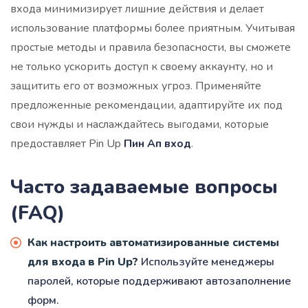
входа минимизирует лишние действия и делает
использование платформы более приятным. Учитывая
простые методы и правила безопасности, вы сможете
не только ускорить доступ к своему аккаунту, но и
защитить его от возможных угроз. Применяйте
предложенные рекомендации, адаптируйте их под
свои нужды и наслаждайтесь выгодами, которые
предоставляет Pin Up
Пин Ап вход
.
Часто задаваемые вопросы
(FAQ)
Как настроить автоматизированные системы
для входа в Pin Up?
Используйте менеджеры
паролей, которые поддерживают автозаполнение
форм.