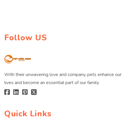
Follow US
With their unwavering love and company, pets enhance our
lives and become an essential part of our family
Quick Links