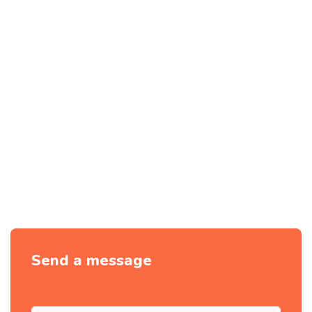
Send a message