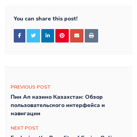
You can share this post!
PREVIOUS POST
Пин Ап казино Казахстан: Обзор
пользовательского интерфейса и
навигации
NEXT POST