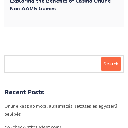
Exploring the Benefits of Casino Online
Non AAMS Games
Search
Recent Posts
Online kaszinó mobil alkalmazás: letöltés és egyszerű
belépés
cw-check-https://test.com/