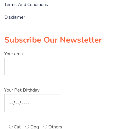
Terms And Conditions
Disclaimer
Subscribe Our Newsletter
Your email
Your Pet Birthday
Cat
Dog
Others