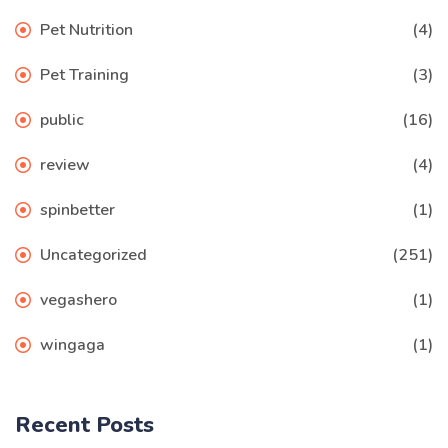
Pet Nutrition
(4)
Pet Training
(3)
public
(16)
review
(4)
spinbetter
(1)
Uncategorized
(251)
vegashero
(1)
wingaga
(1)
Recent Posts