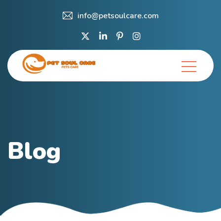
info@petsoulcare.com
Blog