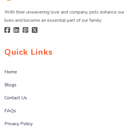
With their unwavering love and company, pets enhance our
lives and become an essential part of our family
Quick Links
Home
Blogs
Contact Us
FAQs
Privacy Policy