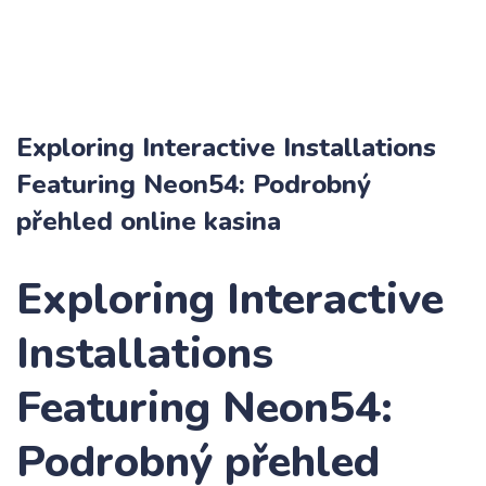
Exploring Interactive Installations
Featuring Neon54: Podrobný
přehled online kasina
Exploring Interactive
Installations
Featuring Neon54:
Podrobný přehled