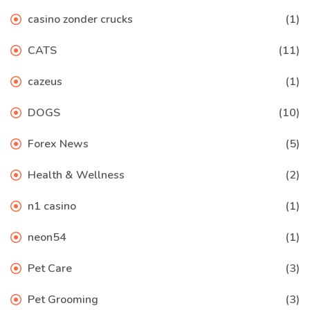
casino zonder crucks
(1)
CATS
(11)
cazeus
(1)
DOGS
(10)
Forex News
(5)
Health & Wellness
(2)
n1 casino
(1)
neon54
(1)
Pet Care
(3)
Pet Grooming
(3)