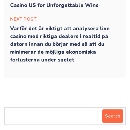
Casino US for Unforgettable Wins
NEXT POST
Varför det är viktigt att analysera live
casino med riktiga dealers i realtid på
datorn innan du börjar med så att du
minimerar de möjliga ekonomiska
förlusterna under spelet
Search