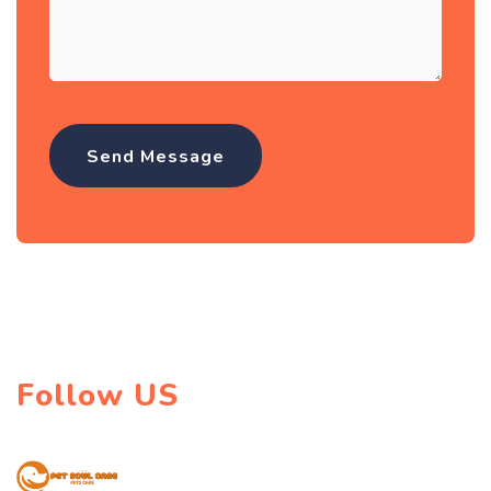
Follow US