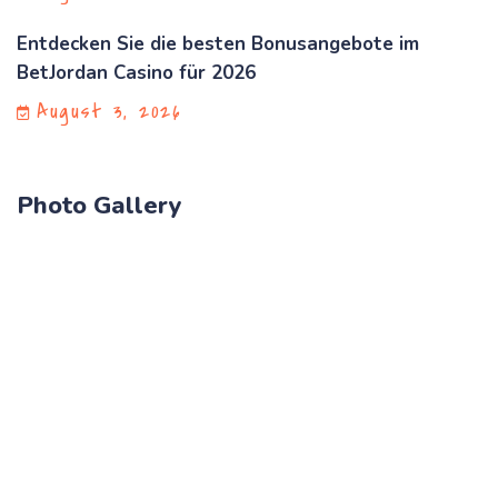
Entdecken Sie die besten Bonusangebote im
BetJordan Casino für 2026
August 3, 2026
Photo Gallery