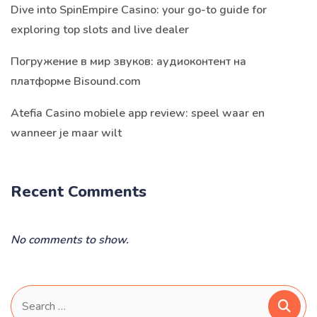
Dive into SpinEmpire Casino: your go-to guide for
exploring top slots and live dealer
Погружение в мир звуков: аудиоконтент на
платформе Bisound.com
Atefia Casino mobiele app review: speel waar en
wanneer je maar wilt
Recent Comments
No comments to show.
Search
for: