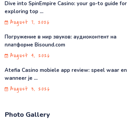
Dive into SpinEmpire Casino: your go-to guide for
exploring top ...
August 7, 2026
Погружение в мир звуков: аудиоконтент на
платформе Bisound.com
August 4, 2026
Atefia Casino mobiele app review: speel waar en
wanneer je ...
August 3, 2026
Photo Gallery