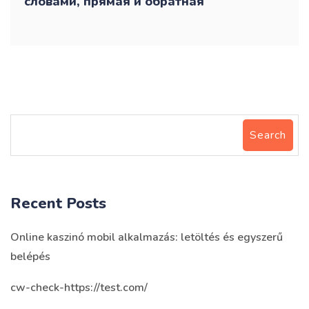
словами, прямая и обратная
Search
Recent Posts
Online kaszinó mobil alkalmazás: letöltés és egyszerű
belépés
cw-check-https://test.com/