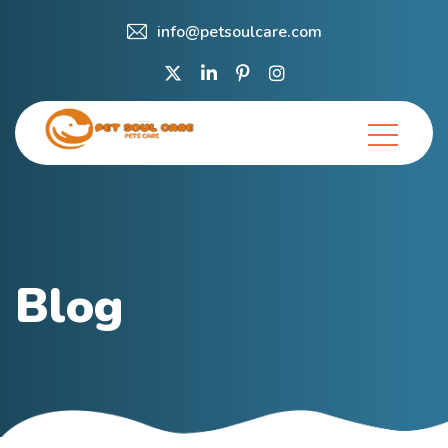
info@petsoulcare.com
Blog