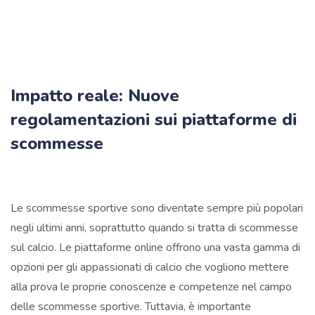
Impatto reale: Nuove
regolamentazioni sui piattaforme di
scommesse
Le scommesse sportive sono diventate sempre più popolari
negli ultimi anni, soprattutto quando si tratta di scommesse
sul calcio. Le piattaforme online offrono una vasta gamma di
opzioni per gli appassionati di calcio che vogliono mettere
alla prova le proprie conoscenze e competenze nel campo
delle scommesse sportive. Tuttavia, è importante