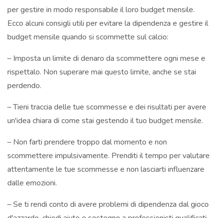
per gestire in modo responsabile il loro budget mensile.
Ecco alcuni consigli utili per evitare la dipendenza e gestire il
budget mensile quando si scommette sul calcio:
– Imposta un limite di denaro da scommettere ogni mese e
rispettalo. Non superare mai questo limite, anche se stai
perdendo.
– Tieni traccia delle tue scommesse e dei risultati per avere
un'idea chiara di come stai gestendo il tuo budget mensile.
– Non farti prendere troppo dal momento e non
scommettere impulsivamente. Prenditi il tempo per valutare
attentamente le tue scommesse e non lasciarti influenzare
dalle emozioni.
– Se ti rendi conto di avere problemi di dipendenza dal gioco