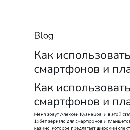
Blog
Как использовать
смартфонов и пл
Как использовать
смартфонов и пл
Меня зовут Алексей Кузнецов, и в этой ста
1хбет зеркало для смартфонов и планшетов
казино, которое предлагает широкий спек