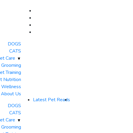
DOGS
CATS
et Care
 Grooming
et Training
t Nutrition
& Wellness
About Us
Latest Pet Reads
DOGS
CATS
et Care
 Grooming