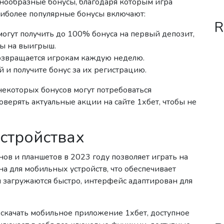
знообразные бонусы, благодаря которым игра
аиболее популярные бонусы включают:
R
могут получить до 100% бонуса на первый депозит,
сы на выигрыш.
возвращается игрокам каждую неделю.
й и получите бонус за их регистрацию.
некоторых бонусов могут потребоваться
верять актуальные акции на сайте 1хбет, чтобы не
стройствах
ов и планшетов в 2023 году позволяет играть на
а для мобильных устройств, что обеспечивает
ы загружаются быстро, интерфейс адаптирован для
скачать мобильное приложение 1хбет, доступное