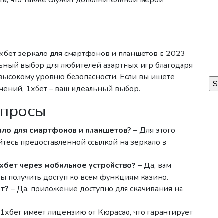
а, что также служит дополнительной мерой
 1хбет зеркало для смартфонов и планшетов в 2023
льный выбор для любителей азартных игр благодаря
высокому уровню безопасности. Если вы ищете
ений, 1хбет – ваш идеальный выбор.
опросы
кало для смартфонов и планшетов?
– Для этого
уйтесь предоставленной ссылкой на зеркало в
1хбет через мобильное устройство?
– Да, вам
ы получить доступ ко всем функциям казино.
ет?
– Да, приложение доступно для скачивания на
 1хбет имеет лицензию от Кюрасао, что гарантирует