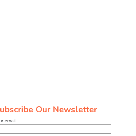
ubscribe Our Newsletter
ur email