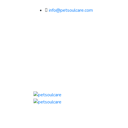
info@petsoulcare.com