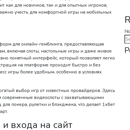
т как для новичков, так и для опытных игроков,
 важно учесть для комфортной игры на мобильных
R
No
Se
тформ для онлайн-гемблинга, предоставляющая
for
P
ам, включая слоты, настольные игры и даже живое
ивно понятный интерфейс, который позволяет легко
трация на платформе проходит быстро и без
цесс игры более удобным, особенно в условиях
богатый выбор игр от известных провайдеров. Здесь
к и современные видеослоты с захватывающими
 для покера, рулетки и блэкджека, что делает 1хбет
арт.
 и входа на сайт