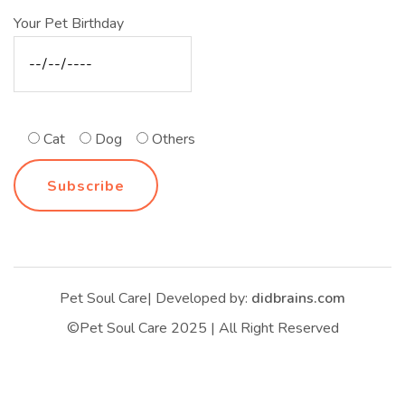
Your Pet Birthday
Cat
Dog
Others
Pet Soul Care| Developed by:
didbrains.com
©Pet Soul Care 2025 | All Right Reserved