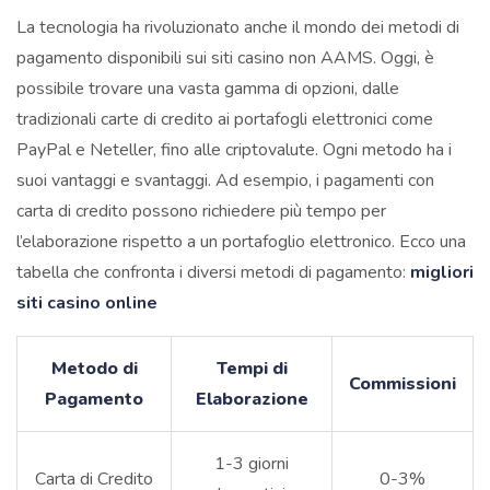
La tecnologia ha rivoluzionato anche il mondo dei metodi di
pagamento disponibili sui siti casino non AAMS. Oggi, è
possibile trovare una vasta gamma di opzioni, dalle
tradizionali carte di credito ai portafogli elettronici come
PayPal e Neteller, fino alle criptovalute. Ogni metodo ha i
suoi vantaggi e svantaggi. Ad esempio, i pagamenti con
carta di credito possono richiedere più tempo per
l’elaborazione rispetto a un portafoglio elettronico. Ecco una
tabella che confronta i diversi metodi di pagamento:
migliori
siti casino online
Metodo di
Tempi di
Commissioni
Pagamento
Elaborazione
1-3 giorni
Carta di Credito
0-3%