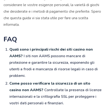
considerare le vostre esigenze personali, la varietà di giochi
che desiderate e i metodi di pagamento che preferite. Spero
che questa guida vi sia stata utile per fare una scelta
informata.
FAQ
Quali sono i principali rischi dei siti casino non
AAMS?
I siti non AAMS possono mancare di
protezione e garantire la sicurezza, esponendo gli
utenti a frodi e mancanza di risorse legali in caso di
problemi.
Come posso verificare la sicurezza di un sito
casino non AAMS?
Controllate la presenza di licenze
internazionali e la crittografia SSL per proteggere i
vostri dati personali e finanziari.