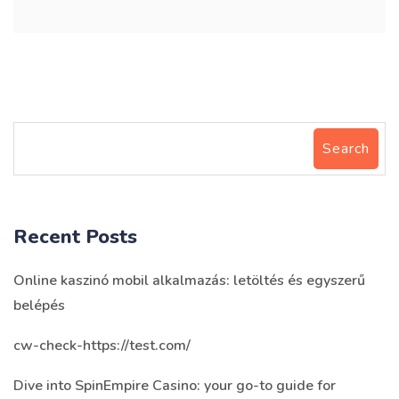
Search
Recent Posts
Online kaszinó mobil alkalmazás: letöltés és egyszerű
belépés
cw-check-https://test.com/
Dive into SpinEmpire Casino: your go-to guide for