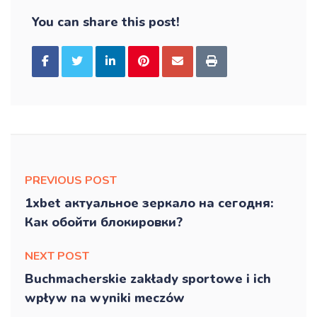
You can share this post!
PREVIOUS POST
1xbet актуальное зеркало на сегодня:
Как обойти блокировки?
NEXT POST
Buchmacherskie zakłady sportowe i ich
wpływ na wyniki meczów