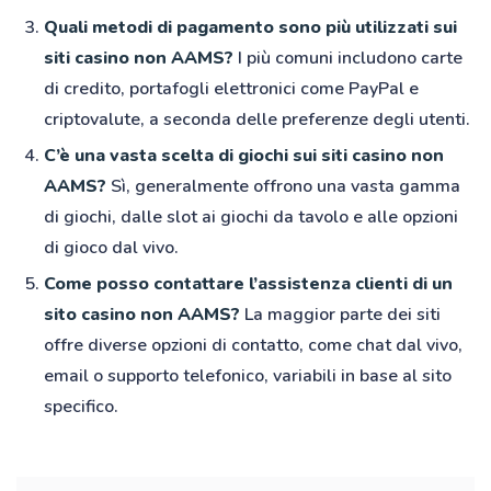
Quali metodi di pagamento sono più utilizzati sui
siti casino non AAMS?
I più comuni includono carte
di credito, portafogli elettronici come PayPal e
criptovalute, a seconda delle preferenze degli utenti.
C’è una vasta scelta di giochi sui siti casino non
AAMS?
Sì, generalmente offrono una vasta gamma
di giochi, dalle slot ai giochi da tavolo e alle opzioni
di gioco dal vivo.
Come posso contattare l’assistenza clienti di un
sito casino non AAMS?
La maggior parte dei siti
offre diverse opzioni di contatto, come chat dal vivo,
email o supporto telefonico, variabili in base al sito
specifico.