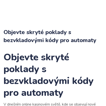
Objevte skryté poklady s
bezvkladovými kódy pro automaty
Objevte skryté
poklady s
bezvkladovými kódy
pro automaty
V dnešním online kasinovém světě, kde se objevují nové