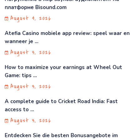
платформе Bisound.com
August 4, 2026
Atefia Casino mobiele app review: speel waar en
wanneer je ...
August 3, 2026
How to maximize your earnings at Wheel Out
Game: tips ...
August 3, 2026
A complete guide to Cricket Road India: Fast
access to ...
August 3, 2026
Entdecken Sie die besten Bonusangebote im