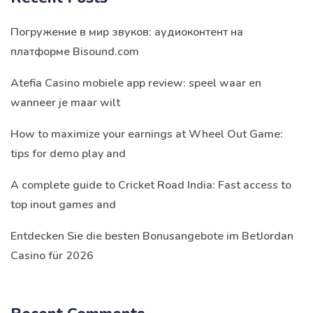
Погружение в мир звуков: аудиоконтент на
платформе Bisound.com
Atefia Casino mobiele app review: speel waar en
wanneer je maar wilt
How to maximize your earnings at Wheel Out Game:
tips for demo play and
A complete guide to Cricket Road India: Fast access to
top inout games and
Entdecken Sie die besten Bonusangebote im BetJordan
Casino für 2026