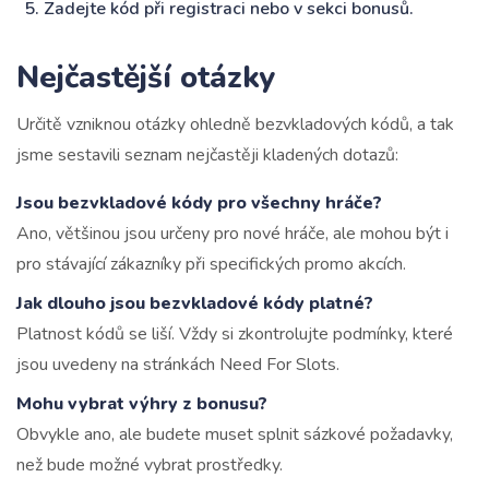
Zadejte kód při registraci nebo v sekci bonusů.
Nejčastější otázky
Určitě vzniknou otázky ohledně bezvkladových kódů, a tak
jsme sestavili seznam nejčastěji kladených dotazů:
Jsou bezvkladové kódy pro všechny hráče?
Ano, většinou jsou určeny pro nové hráče, ale mohou být i
pro stávající zákazníky při specifických promo akcích.
Jak dlouho jsou bezvkladové kódy platné?
Platnost kódů se liší. Vždy si zkontrolujte podmínky, které
jsou uvedeny na stránkách Need For Slots.
Mohu vybrat výhry z bonusu?
Obvykle ano, ale budete muset splnit sázkové požadavky,
než bude možné vybrat prostředky.