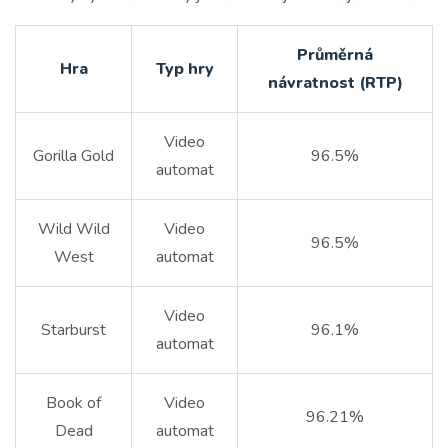
Průměrná
Hra
Typ hry
návratnost (RTP)
Video
Gorilla Gold
96.5%
automat
Wild Wild
Video
96.5%
West
automat
Video
Starburst
96.1%
automat
Book of
Video
96.21%
Dead
automat