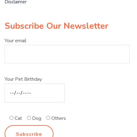
Disclaimer
Subscribe Our Newsletter
Your email
Your Pet Birthday
Cat
Dog
Others