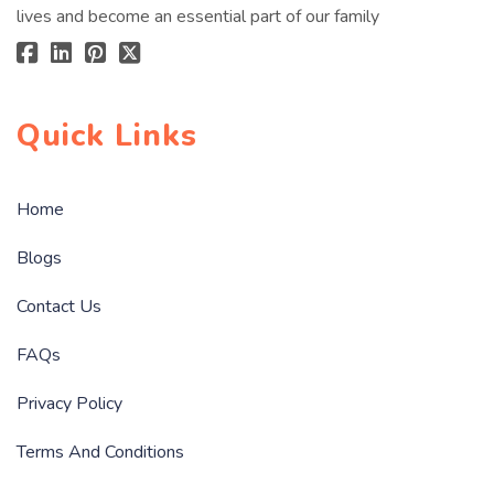
lives and become an essential part of our family
Quick Links
Home
Blogs
Contact Us
FAQs
Privacy Policy
Terms And Conditions