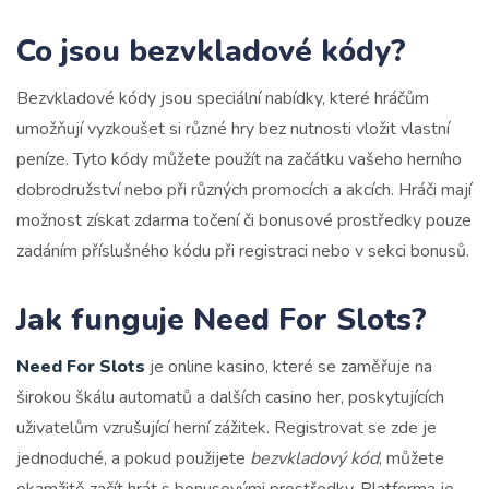
Co jsou bezvkladové kódy?
Bezvkladové kódy jsou speciální nabídky, které hráčům
umožňují vyzkoušet si různé hry bez nutnosti vložit vlastní
peníze. Tyto kódy můžete použít na začátku vašeho herního
dobrodružství nebo při různých promocích a akcích. Hráči mají
možnost získat zdarma točení či bonusové prostředky pouze
zadáním příslušného kódu při registraci nebo v sekci bonusů.
Jak funguje Need For Slots?
Need For Slots
je online kasino, které se zaměřuje na
širokou škálu automatů a dalších casino her, poskytujících
uživatelům vzrušující herní zážitek. Registrovat se zde je
jednoduché, a pokud použijete
bezvkladový kód
, můžete