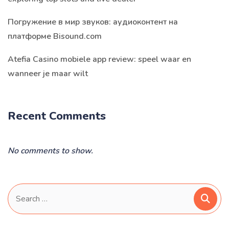
Погружение в мир звуков: аудиоконтент на
платформе Bisound.com
Atefia Casino mobiele app review: speel waar en
wanneer je maar wilt
Recent Comments
No comments to show.
Search
for: