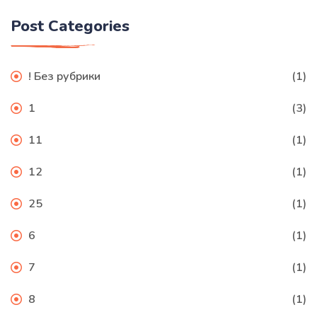
Post Categories
! Без рубрики
(1)
1
(3)
11
(1)
12
(1)
25
(1)
6
(1)
7
(1)
8
(1)