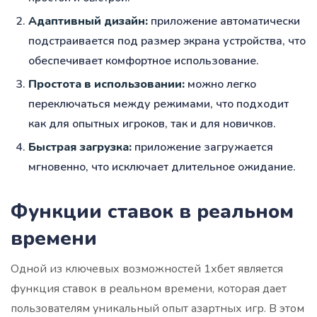
Адаптивный дизайн:
приложение автоматически
подстраивается под размер экрана устройства, что
обеспечивает комфортное использование.
Простота в использовании:
можно легко
переключаться между режимами, что подходит
как для опытных игроков, так и для новичков.
Быстрая загрузка:
приложение загружается
мгновенно, что исключает длительное ожидание.
Функции ставок в реальном
времени
Одной из ключевых возможностей 1хбет является
функция ставок в реальном времени, которая дает
пользователям уникальный опыт азартных игр. В этом