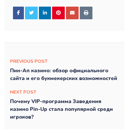
PREVIOUS POST
Пин-Ап казино: обзор официального
сайта и его букмекерских возможностей
NEXT POST
Почему VIP-программа Заведения
казино Pin-Up стала популярной среди
игроков?