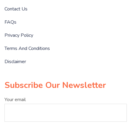
Contact Us
FAQs
Privacy Policy
Terms And Conditions
Disclaimer
Subscribe Our Newsletter
Your email