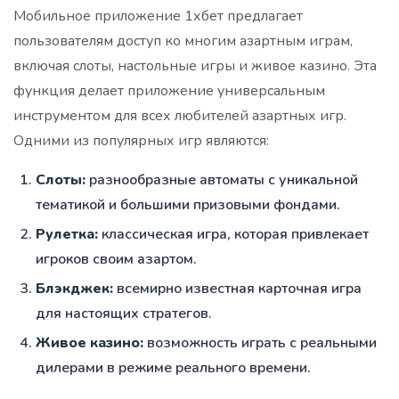
Мобильное приложение 1хбет предлагает
пользователям доступ ко многим азартным играм,
включая слоты, настольные игры и живое казино. Эта
функция делает приложение универсальным
инструментом для всех любителей азартных игр.
Одними из популярных игр являются:
Слоты:
разнообразные автоматы с уникальной
тематикой и большими призовыми фондами.
Рулетка:
классическая игра, которая привлекает
игроков своим азартом.
Блэкджек:
всемирно известная карточная игра
для настоящих стратегов.
Живое казино:
возможность играть с реальными
дилерами в режиме реального времени.