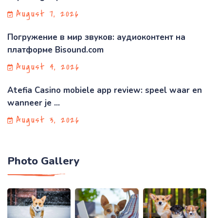
August 7, 2026
Погружение в мир звуков: аудиоконтент на
платформе Bisound.com
August 4, 2026
Atefia Casino mobiele app review: speel waar en
wanneer je ...
August 3, 2026
Photo Gallery