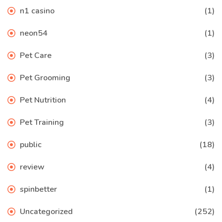
n1 casino
(1)
neon54
(1)
Pet Care
(3)
Pet Grooming
(3)
Pet Nutrition
(4)
Pet Training
(3)
public
(18)
review
(4)
spinbetter
(1)
Uncategorized
(252)