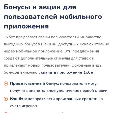
Бонусы и акции для
пользователей мобильного
приложения
1хбет предлагает своим пользователям множество
выгодных бонусов и акций, доступных исключительно
через мобильное приложение. Эти предложения
создают дополнительные стимулы для ставок и
привлекают новых пользователей. Основные виды
бонусов включают:
скачать приложение 1хбет
Приветственный бонус:
пользователи могут
получить значительное увеличение первой ставки.
Кэшбэк:
возврат части проигранных средств на
счета игроков.