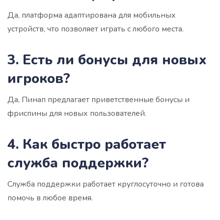
Да, платформа адаптирована для мобильных
устройств, что позволяет играть с любого места.
3. Есть ли бонусы для новых
игроков?
Да, Пинап предлагает приветственные бонусы и
фриспины для новых пользователей.
4. Как быстро работает
служба поддержки?
Служба поддержки работает круглосуточно и готова
помочь в любое время.