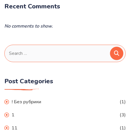
Recent Comments
No comments to show.
Search
for:
Post Categories
! Без рубрики
(1)
1
(3)
11
(1)