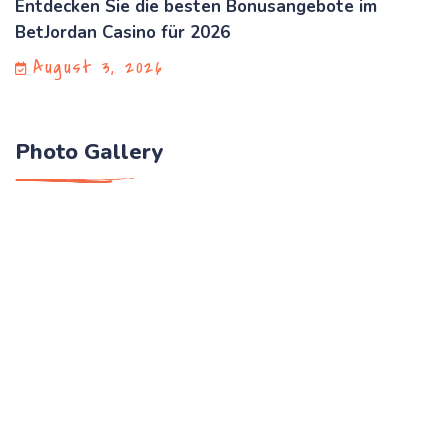
Entdecken Sie die besten Bonusangebote im
BetJordan Casino für 2026
August 3, 2026
Photo Gallery