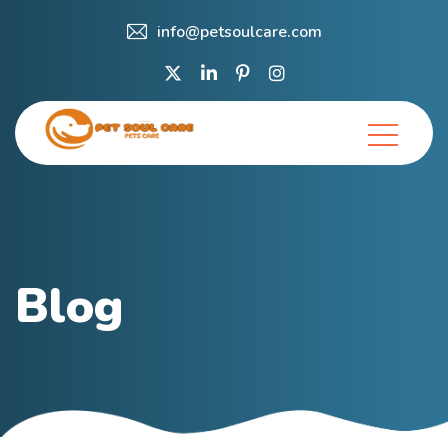
info@petsoulcare.com
Blog