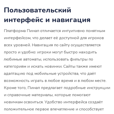
Пользовательский
интерфейс и навигация
Платформа Пинап отличается интуитивно понятным
интерфейсом, что делает её доступной для игроков
всех уровней. Навигация по сайту осуществляется
просто и удобно: игроки могут быстро находить
любимые автоматы, использовать фильтры по
категориям и искать новинки. Сайты также имеют
адаптацию под мобильные устройства, что даёт
возможность играть в любое время и в любом месте.
Кроме того, Пинап предлагает подробные инструкции
и справочные материалы, которые помогают
новичкам освоиться. Удобство интерфейса создаёт
положительное первое впечатление и способствует