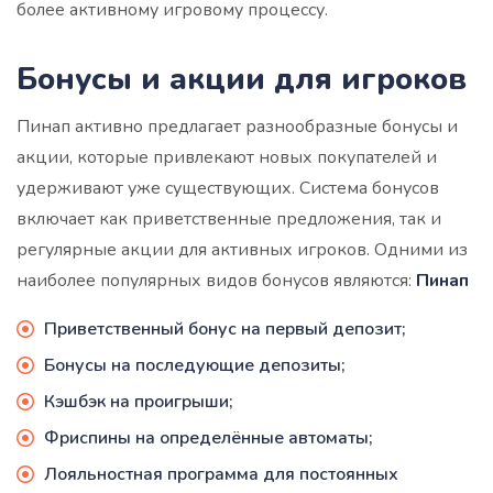
более активному игровому процессу.
Бонусы и акции для игроков
Пинап активно предлагает разнообразные бонусы и
акции, которые привлекают новых покупателей и
удерживают уже существующих. Система бонусов
включает как приветственные предложения, так и
регулярные акции для активных игроков. Одними из
наиболее популярных видов бонусов являются:
Пинап
Приветственный бонус на первый депозит;
Бонусы на последующие депозиты;
Кэшбэк на проигрыши;
Фриспины на определённые автоматы;
Лояльностная программа для постоянных