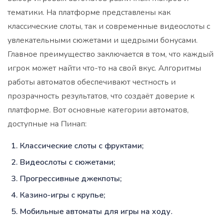
тематики. На платформе представлены как
классические слоты, так и современные видеослоты с
увлекательными сюжетами и щедрыми бонусами.
Главное преимущество заключается в том, что каждый
игрок может найти что-то на свой вкус. Алгоритмы
работы автоматов обеспечивают честность и
прозрачность результатов, что создаёт доверие к
платформе. Вот основные категории автоматов,
доступные на Пинап:
Классические слоты с фруктами;
Видеослоты с сюжетами;
Прогрессивные джекпоты;
Казино-игры с крупье;
Мобильные автоматы для игры на ходу.