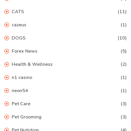
CATS
(11)
cazeus
(1)
DOGS
(10)
Forex News
(5)
Health & Wellness
(2)
n1 casino
(1)
neon54
(1)
Pet Care
(3)
Pet Grooming
(3)
Pet Nutrition
(4)