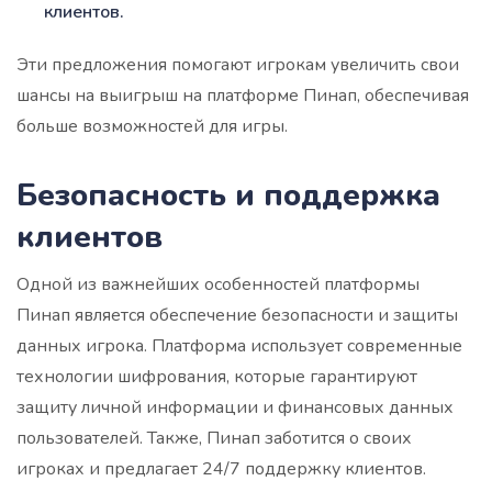
клиентов.
Эти предложения помогают игрокам увеличить свои
шансы на выигрыш на платформе Пинап, обеспечивая
больше возможностей для игры.
Безопасность и поддержка
клиентов
Одной из важнейших особенностей платформы
Пинап является обеспечение безопасности и защиты
данных игрока. Платформа использует современные
технологии шифрования, которые гарантируют
защиту личной информации и финансовых данных
пользователей. Также, Пинап заботится о своих
игроках и предлагает 24/7 поддержку клиентов.