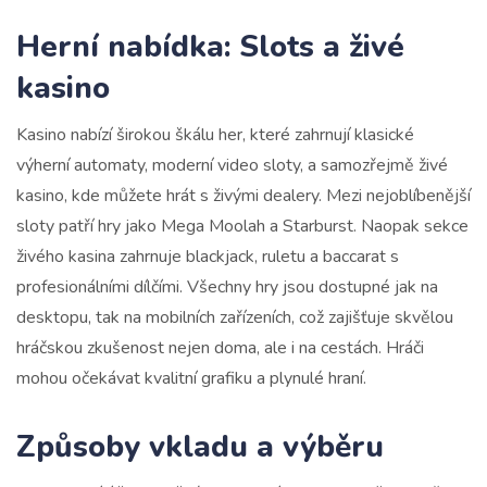
Herní nabídka: Slots a živé
kasino
Kasino nabízí širokou škálu her, které zahrnují klasické
výherní automaty, moderní video sloty, a samozřejmě živé
kasino, kde můžete hrát s živými dealery. Mezi nejoblíbenější
sloty patří hry jako Mega Moolah a Starburst. Naopak sekce
živého kasina zahrnuje blackjack, ruletu a baccarat s
profesionálními dílčími. Všechny hry jsou dostupné jak na
desktopu, tak na mobilních zařízeních, což zajišťuje skvělou
hráčskou zkušenost nejen doma, ale i na cestách. Hráči
mohou očekávat kvalitní grafiku a plynulé hraní.
Způsoby vkladu a výběru