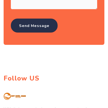
Follow US