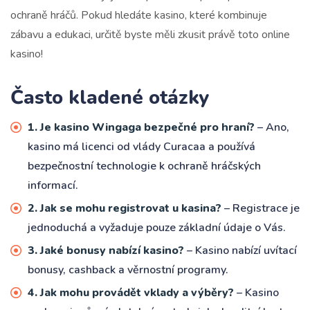
ochraně hráčů. Pokud hledáte kasino, které kombinuje
zábavu a edukaci, určitě byste měli zkusit právě toto online
kasino!
Často kladené otázky
1. Je kasino Wingaga bezpečné pro hraní?
– Ano,
kasino má licenci od vlády Curacaa a používá
bezpečnostní technologie k ochraně hráčských
informací.
2. Jak se mohu registrovat u kasina?
– Registrace je
jednoduchá a vyžaduje pouze základní údaje o Vás.
3. Jaké bonusy nabízí kasino?
– Kasino nabízí uvítací
bonusy, cashback a věrnostní programy.
4. Jak mohu provádět vklady a výběry?
– Kasino