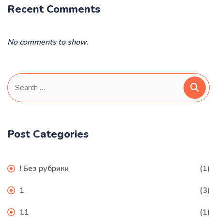
Recent Comments
No comments to show.
Search
for:
Post Categories
! Без рубрики
(1)
1
(3)
11
(1)