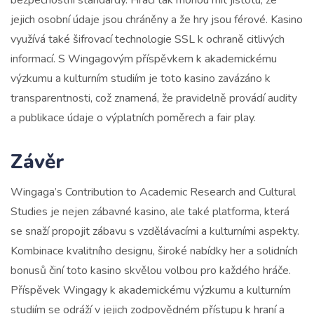
bezpečnostní standardy. Hráči tak mohou mít jistotu, že
jejich osobní údaje jsou chráněny a že hry jsou férové. Kasino
využívá také šifrovací technologie SSL k ochraně citlivých
informací. S Wingagovým příspěvkem k akademickému
výzkumu a kulturním studiím je toto kasino zavázáno k
transparentnosti, což znamená, že pravidelně provádí audity
a publikace údaje o výplatních poměrech a fair play.
Závěr
Wingaga’s Contribution to Academic Research and Cultural
Studies je nejen zábavné kasino, ale také platforma, která
se snaží propojit zábavu s vzdělávacími a kulturními aspekty.
Kombinace kvalitního designu, široké nabídky her a solidních
bonusů činí toto kasino skvělou volbou pro každého hráče.
Příspěvek Wingagy k akademickému výzkumu a kulturním
studiím se odráží v jejich zodpovědném přístupu k hraní a