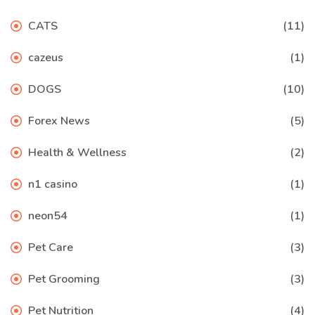
CATS
(11)
cazeus
(1)
DOGS
(10)
Forex News
(5)
Health & Wellness
(2)
n1 casino
(1)
neon54
(1)
Pet Care
(3)
Pet Grooming
(3)
Pet Nutrition
(4)