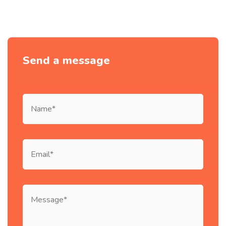
Send a message