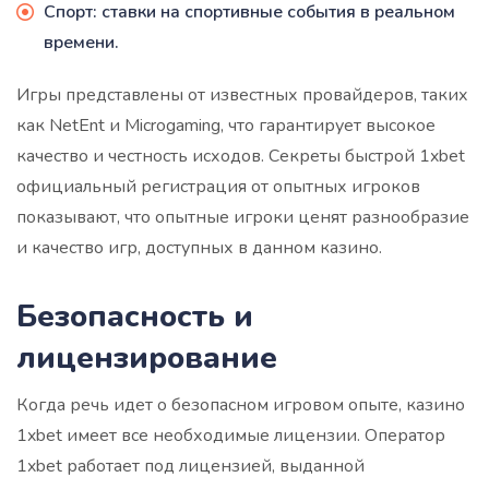
Спорт: ставки на спортивные события в реальном
времени.
Игры представлены от известных провайдеров, таких
как NetEnt и Microgaming, что гарантирует высокое
качество и честность исходов. Секреты быстрой 1xbet
официальный регистрация от опытных игроков
показывают, что опытные игроки ценят разнообразие
и качество игр, доступных в данном казино.
Безопасность и
лицензирование
Когда речь идет о безопасном игровом опыте, казино
1xbet имеет все необходимые лицензии. Оператор
1xbet работает под лицензией, выданной