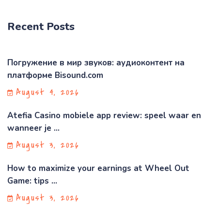
Recent Posts
Погружение в мир звуков: аудиоконтент на
платформе Bisound.com
August 4, 2026
Atefia Casino mobiele app review: speel waar en
wanneer je ...
August 3, 2026
How to maximize your earnings at Wheel Out
Game: tips ...
August 3, 2026