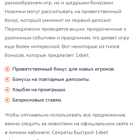
разнообразием игр, но и щедрыми бонусами.
Новички могут рассчитывать на приветственный
бонус, который умножит их первый депозит.
Периодически проводятся акции, приуроченные к
различным событиям и праздникам, что делает игру
еще более интересной. Вот некоторые из типов
бонусов, которые предлагает 1xbet:
Приветственный бонус для новых игроков.
Бонусы на повторные депозиты.
Кэшбэк на проигрыши.
Безрисковые ставки.
Чтобы оптимально использовать все предложения,
важно следить за новостями на официальном сайте и
в личном кабинете. Секреты быстрой 1xbet