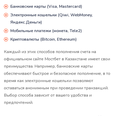
Банковские карты (Visa, Mastercard)
Электронные кошельки (Qiwi, WebMoney,
Яндекс.Деньги)
Мобильные платежи (монета, Tele2)
Криптовалюты (Bitcoin, Ethereum)
Каждый из этих способов пополнения счета на
официальном сайте Мостбет в Казахстане имеет свои
преимущества. Например, банковские карты
обеспечивают быстрое и безопасное пополнение, в то
время как электронные кошельки позволяют
оставаться анонимным при проведении транзакций.
Выбор способа зависит от вашего удобства и
предпочтений.