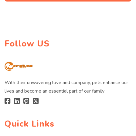
Follow US
With their unwavering love and company, pets enhance our
lives and become an essential part of our family
Quick Links