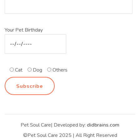
Your Pet Birthday
Cat
Dog
Others
Pet Soul Care| Developed by:
didbrains.com
©Pet Soul Care 2025 | All Right Reserved