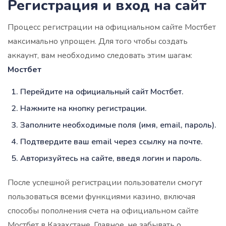
Регистрация и вход на сайт
Процесс регистрации на официальном сайте Мостбет
максимально упрощен. Для того чтобы создать
аккаунт, вам необходимо следовать этим шагам:
Мостбет
Перейдите на официальный сайт Мостбет.
Нажмите на кнопку регистрации.
Заполните необходимые поля (имя, email, пароль).
Подтвердите ваш email через ссылку на почте.
Авторизуйтесь на сайте, введя логин и пароль.
После успешной регистрации пользователи смогут
пользоваться всеми функциями казино, включая
способы пополнения счета на официальном сайте
Мостбет в Казахстане. Главное, не забывать о