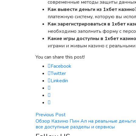
современные методы защиты данных
Как вывести деньги из 1хбет казино
платежную систему, которую вы испол
Как зарегистрироваться в 1хбет каз
необходимо заполнить форму с перс
Какие игры доступны в 1хбет казин
играми и живым казино с реальными
You can share this post!
Facebook
Twitter
Linkedin
Previous Post
Обзор Казино Пин Ап на реальные деньги
все доступные разделы и сервисы