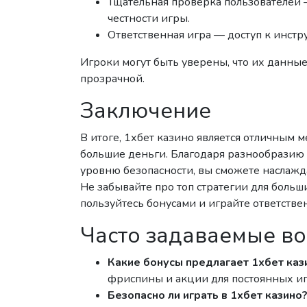
Тщательная проверка пользователей 
честности игры.
Ответственная игра — доступ к инстр
Игроки могут быть уверены, что их данные 
прозрачной.
Заключение
В итоге, 1хбет казино является отличным ме
большие деньги. Благодаря разнообразию 
уровню безопасности, вы сможете наслажда
Не забывайте про топ стратегии для боль
пользуйтесь бонусами и играйте ответстве
Часто задаваемые в
Какие бонусы предлагает 1хбет каз
фриспины и акции для постоянных иг
Безопасно ли играть в 1хбет казино