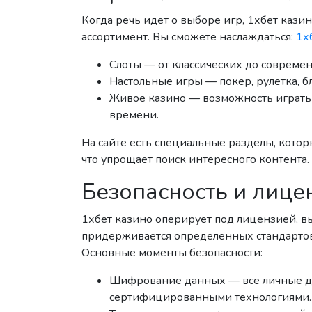
Когда речь идет о выборе игр, 1хбет каз
ассортимент. Вы сможете наслаждаться:
1х
Слоты — от классических до совреме
Настольные игры — покер, рулетка, б
Живое казино — возможность играть
времени.
На сайте есть специальные разделы, кото
что упрощает поиск интересного контента.
Безопасность и лице
1хбет казино оперирует под лицензией, вы
придерживается определенных стандартов и
Основные моменты безопасности:
Шифрование данных — все личные 
сертифицированными технологиями.