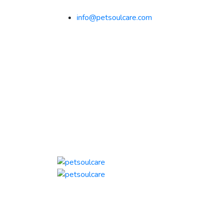
info@petsoulcare.com