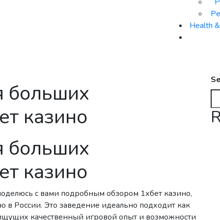
P
Pe
Health 
Se
я больших
ет казино
R
я больших
ет казино
 поделюсь с вами подробным обзором 1хбет казино,
о в России. Это заведение идеально подходит как
, ищущих качественный игровой опыт и возможности