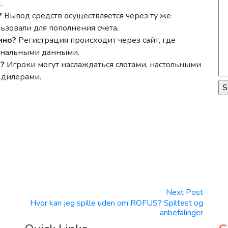
.
?
Вывод средств осуществляется через ту же
ьзовали для пополнения счета.
ино?
Регистрация происходит через сайт, где
ональными данными.
о?
Игроки могут наслаждаться слотами, настольными
 дилерами.
Next Post
:
Hvor kan jeg spille uden om ROFUS? Spiltest og
anbefalinger