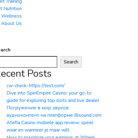
et Training
t Nutrition
& Wellness
About Us
arch
Search
ecent Posts
cw-check-https://test.com/
Dive into SpinEmpire Casino: your go-to
guide for exploring top slots and live dealer
Погружение в мир звуков:
аудиоконтент на платформе Bisound.com
Atefia Casino mobiele app review: speel
waar en wanneer je maar wilt
How to maximize your earnings at Wheel