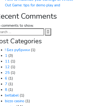
Out Game: tips for demo play and
ecent Comments
 comments to show.
arch
:
ost Categories
! Без рубрики
(1)
1
(3)
11
(1)
12
(1)
25
(1)
6
(1)
7
(1)
8
(1)
betlabel
(1)
bizzo casino
(1)