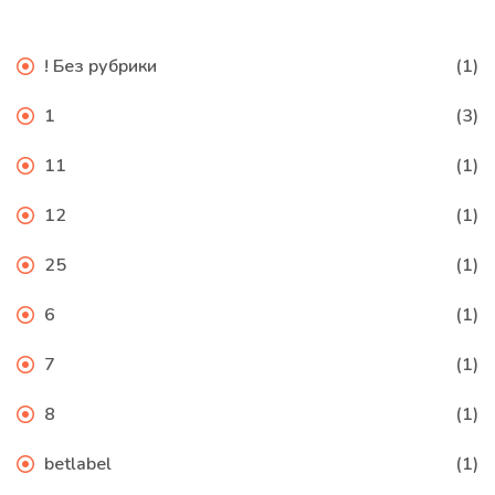
! Без рубрики
(1)
1
(3)
11
(1)
12
(1)
25
(1)
6
(1)
7
(1)
8
(1)
betlabel
(1)