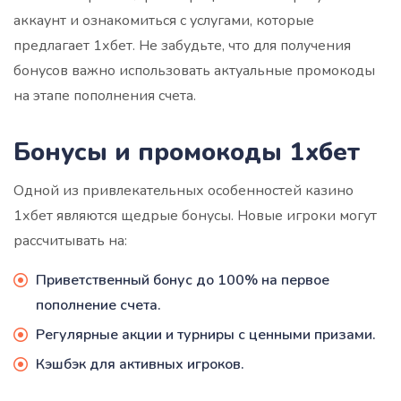
аккаунт и ознакомиться с услугами, которые
предлагает 1хбет. Не забудьте, что для получения
бонусов важно использовать актуальные промокоды
на этапе пополнения счета.
Бонусы и промокоды 1хбет
Одной из привлекательных особенностей казино
1хбет являются щедрые бонусы. Новые игроки могут
рассчитывать на:
Приветственный бонус до 100% на первое
пополнение счета.
Регулярные акции и турниры с ценными призами.
Кэшбэк для активных игроков.