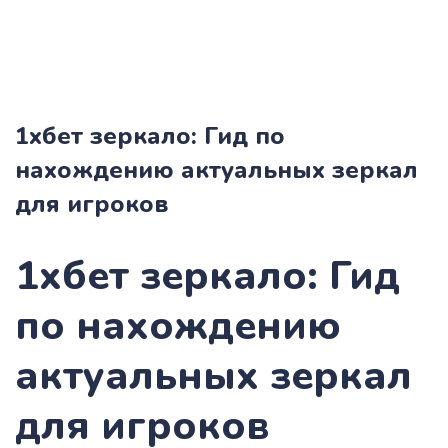
1хбет зеркало: Гид по
нахождению актуальных зеркал
для игроков
1хбет зеркало: Гид
по нахождению
актуальных зеркал
для игроков