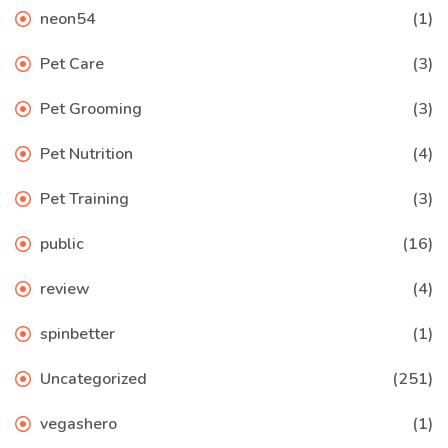
neon54
(1)
Pet Care
(3)
Pet Grooming
(3)
Pet Nutrition
(4)
Pet Training
(3)
public
(16)
review
(4)
spinbetter
(1)
Uncategorized
(251)
vegashero
(1)