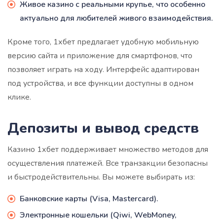
Живое казино с реальными крупье, что особенно
актуально для любителей живого взаимодействия.
Кроме того, 1хбет предлагает удобную мобильную
версию сайта и приложение для смартфонов, что
позволяет играть на ходу. Интерфейс адаптирован
под устройства, и все функции доступны в одном
клике.
Депозиты и вывод средств
Казино 1хбет поддерживает множество методов для
осуществления платежей. Все транзакции безопасны
и быстродействительны. Вы можете выбирать из:
Банковские карты (Visa, Mastercard).
Электронные кошельки (Qiwi, WebMoney,