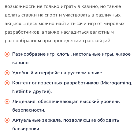
возможность не только играть в казино, но также
делать ставки на спорт и участвовать в различных
акциях. Здесь можно найти тысячи игр от мировых
разработчиков, а также насладиться валютным
разнообразием при проведении транзакций.
Разнообразие игр: слоты, настольные игры, живое
казино.
Удобный интерфейс на русском языке.
Контент от известных разработчиков (Microgaming,
NetEnt и другие).
Лицензия, обеспечивающая высокий уровень
безопасности.
Aктуальные зеркала, позволяющие обходить
блокировки.