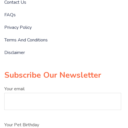
Contact Us
FAQs
Privacy Policy
Terms And Conditions
Disclaimer
Subscribe Our Newsletter
Your email
Your Pet Birthday