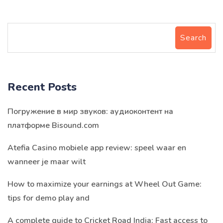
Search
Recent Posts
Погружение в мир звуков: аудиоконтент на
платформе Bisound.com
Atefia Casino mobiele app review: speel waar en
wanneer je maar wilt
How to maximize your earnings at Wheel Out Game:
tips for demo play and
A complete guide to Cricket Road India: Fast access to