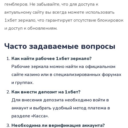
гемблеров. Не забывайте, что для доступа к
актуальному сайту вы всегда можете использовать
1хбет зеркало, что гарантирует отсутствие блокировок
и доступ к обновлениям.
Часто задаваемые вопросы
Как найти рабочее 1хбет зеркало?
Рабочие зеркала можно найти на официальном
сайте казино или в специализированных форумах
и группах.
Как внести депозит на 1хбет?
Для внесения депозита необходимо войти в
аккаунт и выбрать удобный метод платежа в
разделе «Касса».
Необходима ли верификация аккаунта?