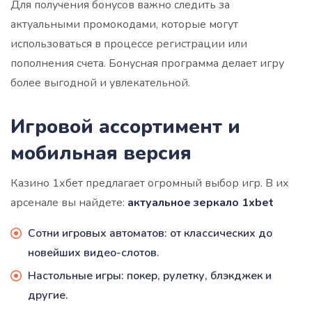
Для получения бонусов важно следить за
актуальными промокодами, которые могут
использоваться в процессе регистрации или
пополнения счета. Бонусная программа делает игру
более выгодной и увлекательной.
Игровой ассортимент и
мобильная версия
Казино 1хбет предлагает огромный выбор игр. В их
арсенале вы найдете:
актуальное зеркало 1xbet
Сотни игровых автоматов: от классических до
новейших видео-слотов.
Настольные игры: покер, рулетку, блэкджек и
другие.