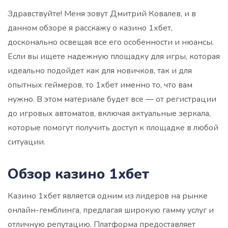
Здравствуйте! Меня зовут Дмитрий Ковалев, и в
данном обзоре я расскажу о казино 1хбет,
досконально освещая все его особенности и нюансы.
Если вы ищете надежную площадку для игры, которая
идеально подойдет как для новичков, так и для
опытных геймеров, то 1хбет именно то, что вам
нужно. В этом материале будет все — от регистрации
до игровых автоматов, включая актуальные зеркала,
которые помогут получить доступ к площадке в любой
ситуации.
Обзор казино 1хбет
Казино 1хбет является одним из лидеров на рынке
онлайн-гемблинга, предлагая широкую гамму услуг и
отличную репутацию. Платформа предоставляет