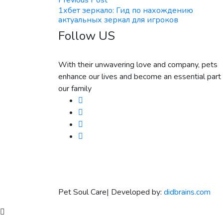
Previous Post
1хбет зеркало: Гид по нахождению
актуальных зеркал для игроков
Follow US
With their unwavering love and company, pets
enhance our lives and become an essential part 
our family
Pet Soul Care| Developed by:
didbrains.com