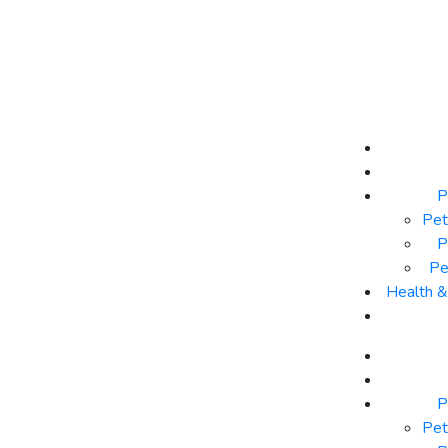
P
Pet
P
Pe
Health 
P
Pet