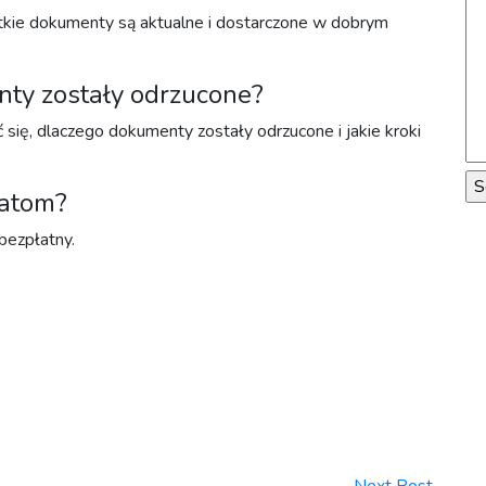
stkie dokumenty są aktualne i dostarczone w dobrym
enty zostały odrzucone?
ć się, dlaczego dokumenty zostały odrzucone i jakie kroki
łatom?
 bezpłatny.