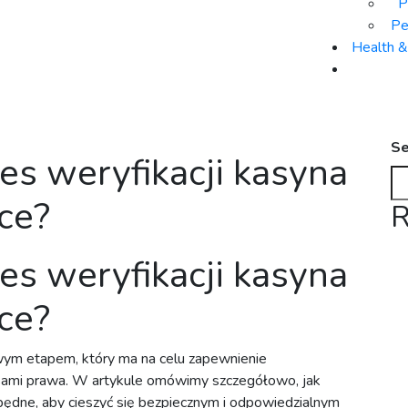
P
Pe
Health 
Se
es weryfikacji kasyna
ce?
R
es weryfikacji kasyna
ce?
owym etapem, który ma na celu zapewnienie
isami prawa. W artykule omówimy szczegółowo, jak
ezbędne, aby cieszyć się bezpiecznym i odpowiedzialnym