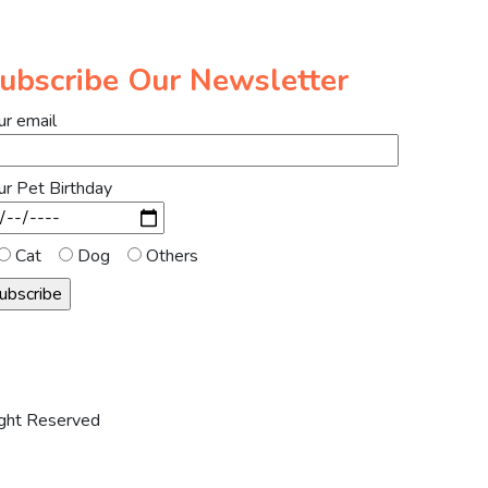
ubscribe Our Newsletter
ur email
ur Pet Birthday
Cat
Dog
Others
ight Reserved