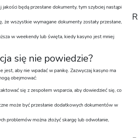
j jakości będą przesłane dokumenty, tym szybciej nastąpi
R
ę, że wszystkie wymagane dokumenty zostały przesłane,
ższa w weekendy lub święta, kiedy kasyno jest mniej
acja się nie powiedzie?
żne jest, aby nie wpadać w panikę. Zazwyczaj kasyno ma
 mogą obejmować:
ktować się z zespołem wsparcia, aby dowiedzieć się, co
czne może być przesłanie dodatkowych dokumentów w
h problemów można złożyć skargę lub odwołanie,