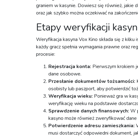
graniem w kasynie. Dowiesz się również, jakie 
oraz jak szybko można oczekiwać na zakończeni
Etapy weryfikacji kasy
Weryfikacja kasyna Vox Kino składa się z kilku 
każdy gracz spełnia wymagania prawne oraz reg
procesie:
Rejestracja konta:
Pierwszym krokiem je
dane osobowe.
Przesłanie dokumentów tożsamości:
K
osobisty lub paszport, aby potwierdzić to
Weryfikacja wieku:
Ponieważ gra w kasy
weryfikację wieku na podstawie dostarc
Sprawdzenie danych finansowych:
W p
kasyno może również zweryfikować dane p
Potwierdzenie adresu zamieszkania:
W
musi dostarczyć odpowiedni dokument, jak