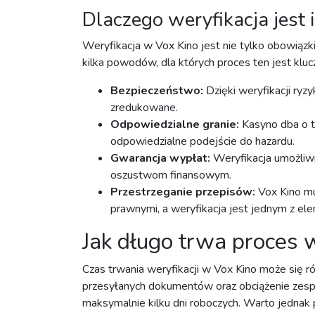
Dlaczego weryfikacja jest 
Weryfikacja w Vox Kino jest nie tylko obowiązk
kilka powodów, dla których proces ten jest klu
Bezpieczeństwo:
Dzięki weryfikacji ryzy
zredukowane.
Odpowiedzialne granie:
Kasyno dba o to
odpowiedzialne podejście do hazardu.
Gwarancja wypłat:
Weryfikacja umożliw
oszustwom finansowym.
Przestrzeganie przepisów:
Vox Kino mu
prawnymi, a weryfikacja jest jednym z el
Jak długo trwa proces w
Czas trwania weryfikacji w Vox Kino może się róż
przesyłanych dokumentów oraz obciążenie zespo
maksymalnie kilku dni roboczych. Warto jednak 