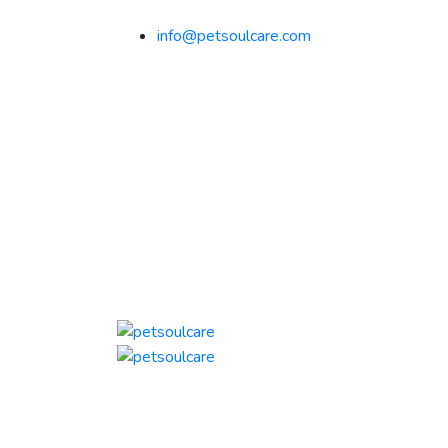
info@petsoulcare.com